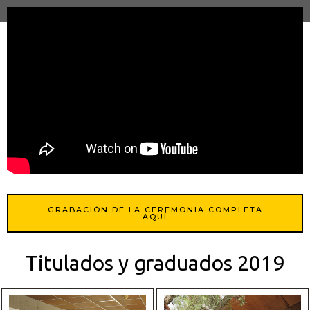
Ir
al
contenido
GRABACIÓN DE LA CEREMONIA COMPLETA
AQUÍ
Titulados y graduados 2019